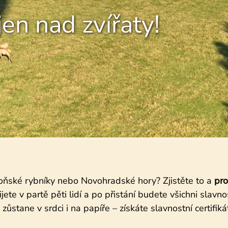
jen nad zvířaty!
boňské rybníky nebo Novohradské hory? Zjistěte to a
pro
ijete v partě pěti lidí a po přistání budete všichni slavn
stane v srdci i na papíře – získáte slavnostní certifikát