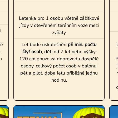
Letenka pro 1 osobu včetně zážitkové
jízdy v otevřeném terénním voze mezi
u
zvířaty
lé
Let bude uskutečněn
při min. počtu
:
čtyř osob
, děti od 7 let nebo výšky
u
120 cm pouze za doprovodu dospělé
P
osoby, celkový počet osob v balónu:
pět a pilot, doba letu přibližně jednu
hodinu.