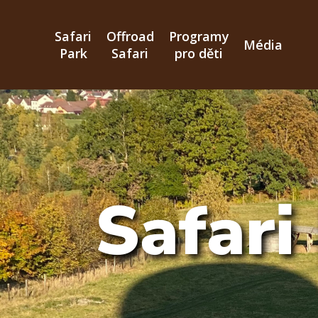
Přejít
k
Safari
Offroad
Programy
hlavnímu
Média
Park
Safari
pro děti
obsahu
Safari