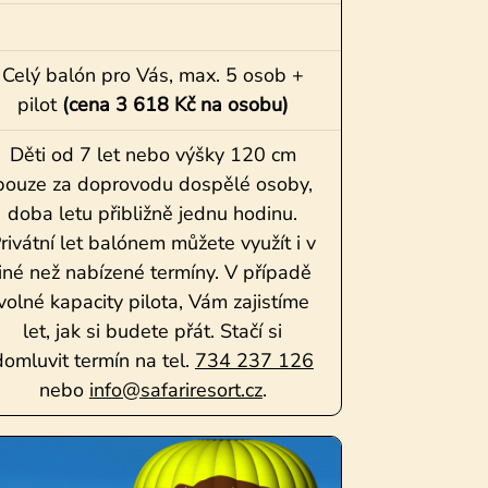
Celý balón pro Vás, max. 5 osob +
pilot
(cena 3 618 Kč na osobu)
Děti od 7 let nebo výšky 120 cm
pouze za doprovodu dospělé osoby,
doba letu přibližně jednu hodinu.
rivátní let balónem můžete využít i v
jiné než nabízené termíny. V případě
volné kapacity pilota, Vám zajistíme
let, jak si budete přát. Stačí si
domluvit termín na tel.
734 237 126
nebo
info@safariresort.cz
.