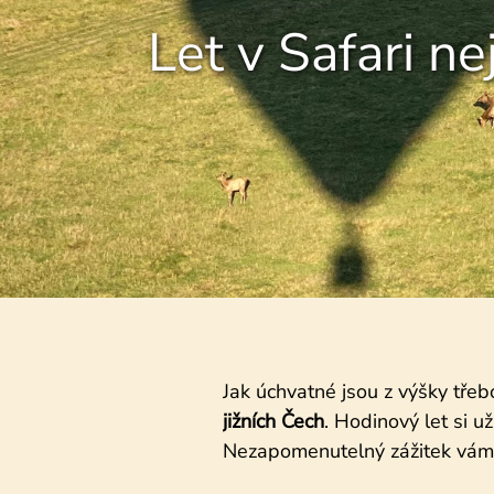
Let v Safari ne
Jak úchvatné jsou z výšky tře
jižních Čech
. Hodinový let si už
Nezapomenutelný zážitek vám zů