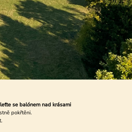
leťte se balónem nad krásami
ostně pokřtěni.
.