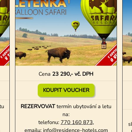
Cena
23 290,- vč. DPH
KOUPIT VOUCHER
tu
REZERVOVAT
termín ubytování a letu
na:
telefonu:
770 160 873
,
s
m
emailu:
info@residence-hotels.com