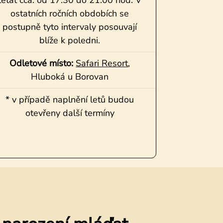
létat cca. od 17.30 do 21.00 hod. V
ostatních ročních obdobích se
postupně tyto intervaly posouvají
blíže k poledni.
Odletové místo:
Safari Resort
,
Hluboká u Borovan
* v případě naplnění letů budou
otevřeny další termíny