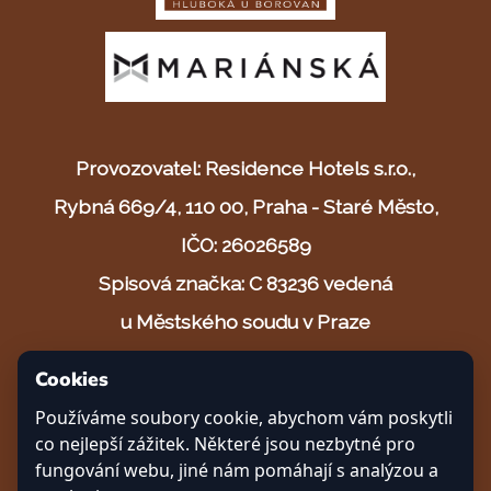
Provozovatel: Residence Hotels s.r.o.,
Rybná 669/4, 110 00, Praha - Staré Město,
IČO: 26026589
Spisová značka: C 83236 vedená
u Městského soudu v Praze
Cookies
© 2025 Safari resort s.r.o.
Používáme soubory cookie, abychom vám poskytli
Vytvořeno s ❤ v Českých Budějovicích
co nejlepší zážitek. Některé jsou nezbytné pro
fungování webu, jiné nám pomáhají s analýzou a