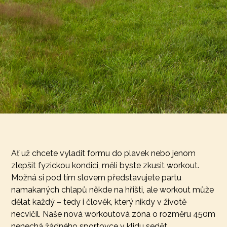
Ať už chcete vyladit formu do plavek nebo jenom
zlepšit fyzickou kondici, měli byste zkusit workout.
Možná si pod tím slovem představujete partu
namakaných chlapů někde na hřišti, ale workout může
dělat každý – tedy i člověk, který nikdy v životě
necvičil. Naše nová workoutová zóna o rozměru 450m
nenechá žádného sportovce v klidu sedět.