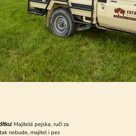
ítku
! Majitelé pejska, ručí za
tak nebude, majitel i pes