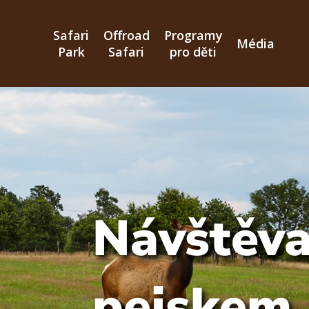
Přejít
k
Safari
Offroad
Programy
hlavnímu
Média
Park
Safari
pro děti
obsahu
Návštěva
pejskem.