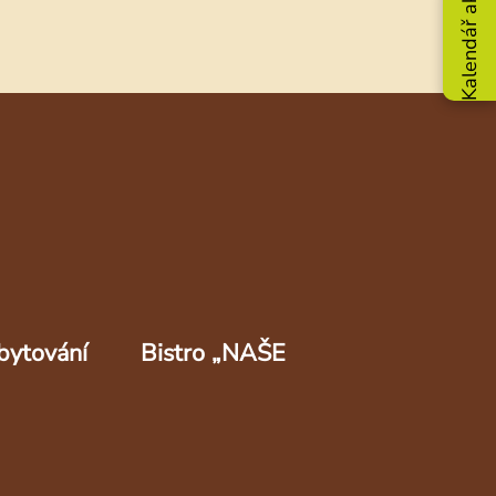
Kalendář akcí
bytování
Bistro „NAŠE