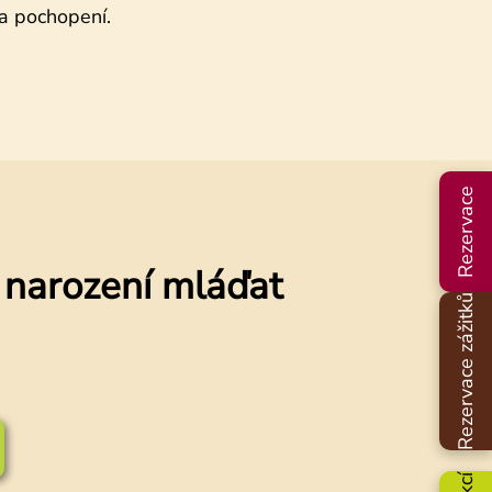
za pochopení.
Rezervace
a narození mláďat
Rezervace zážitků