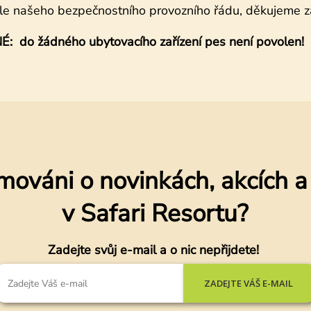
dle našeho bezpečnostního provozního řádu, děkujeme 
o žádného ubytovacího zařízení pes není povolen!
mováni o novinkách, akcích 
v Safari Resortu?
Zadejte svůj e-mail a o nic nepřijdete!
ZADEJTE VÁŠ E-MAIL