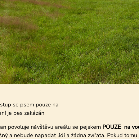
vstup se psem pouze na
ení je pes zakázán!
van povoluje návštěvu areálu se pejskem
POUZE na vod
šný a nebude napadat lidi a žádná zvířata. Pokud tomu 