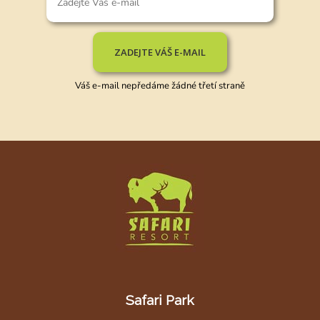
ZADEJTE VÁŠ E-MAIL
Váš e-mail nepředáme žádné třetí straně
Safari Park