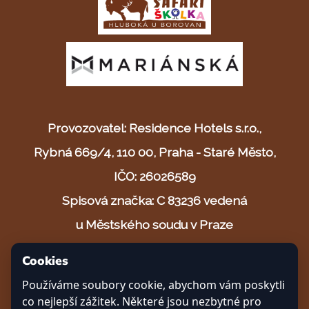
Provozovatel: Residence Hotels s.r.o.,
Rybná 669/4, 110 00, Praha - Staré Město,
IČO: 26026589
Spisová značka: C 83236 vedená
u Městského soudu v Praze
Cookies
© 2025 Safari resort s.r.o.
Používáme soubory cookie, abychom vám poskytli
Vytvořeno s ❤ v Českých Budějovicích
co nejlepší zážitek. Některé jsou nezbytné pro