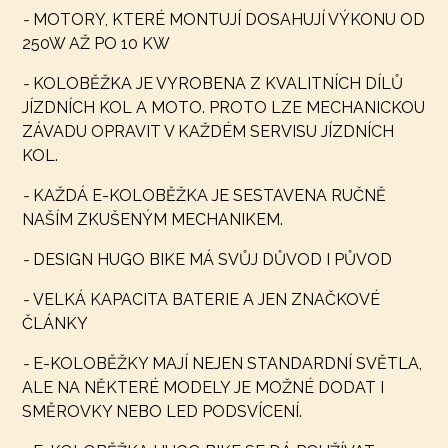
-
MOTORY, KTERÉ MONTUJÍ DOSAHUJÍ VÝKONU OD
250W AŽ PO 10 KW
-
KOLOBĚŽKA JE VYROBENA Z KVALITNÍCH DÍLŮ
JÍZDNÍCH KOL A MOTO. PROTO LZE MECHANICKOU
ZÁVADU OPRAVIT V KAŽDÉM SERVISU JÍZDNÍCH
KOL.
-
KAŽDÁ E-KOLOBĚŽKA JE SESTAVENA RUČNĚ
NAŠÍM ZKUŠENÝM MECHANIKEM.
-
DESIGN HUGO BIKE MÁ SVŮJ DŮVOD I PŮVOD
-
VELKÁ KAPACITA BATERIE A JEN ZNAČKOVÉ
ČLÁNKY
-
E-KOLOBĚŽKY MAJÍ NEJEN STANDARDNÍ SVĚTLA,
ALE NA NĚKTERÉ MODELY JE MOŽNÉ DODAT I
SMĚROVKY NEBO LED PODSVÍCENÍ.