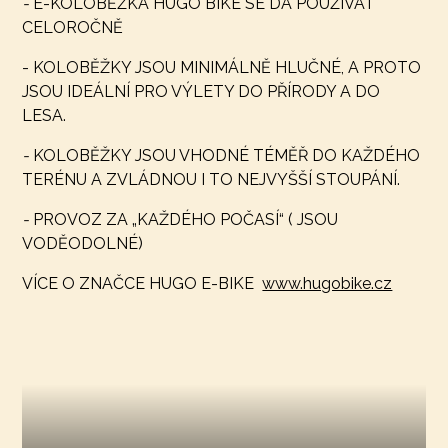
-
E-KOLOBĚŽKA HUGO BIKE SE DÁ POUŽÍVAT
CELOROČNĚ
- KOLOBĚŽKY JSOU MINIMÁLNĚ HLUČNÉ, A PROTO
JSOU IDEÁLNÍ PRO VÝLETY DO PŘÍRODY A DO
LESA.
-
KOLOBĚŽKY JSOU VHODNÉ TÉMĚŘ DO KAŽDÉHO
TERÉNU A ZVLÁDNOU I TO NEJVYŠŠÍ STOUPÁNÍ.
-
PROVOZ ZA „KAŽDÉHO POČASÍ“ ( JSOU
VODĚODOLNÉ)
VÍCE O ZNAČCE HUGO E-BIKE
www.hugobike.cz