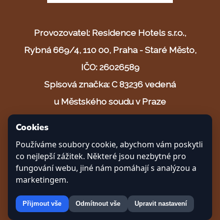
Provozovatel: Residence Hotels s.r.o.,
Rybná 669/4, 110 00, Praha - Staré Město,
IČO: 26026589
Spisová značka: C 83236 vedená
u Městského soudu v Praze
Cookies
© 2025 Safari resort s.r.o.
Používáme soubory cookie, abychom vám poskytli
Vytvořeno s ❤ v Českých Budějovicích
co nejlepší zážitek. Některé jsou nezbytné pro
fungování webu, jiné nám pomáhají s analýzou a
marketingem.
Přijmout vše
Odmítnout vše
Upravit nastavení