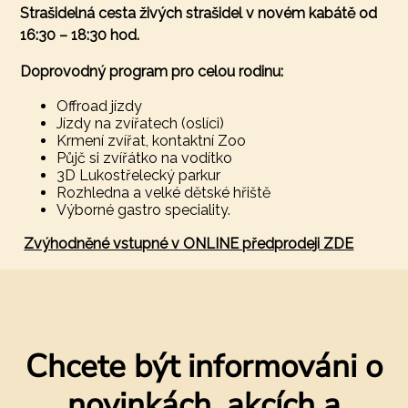
Strašidelná cesta živých strašidel v novém kabátě od
16:30 – 18:30 hod.
Doprovodný program pro celou rodinu:
Offroad jízdy
Jízdy na zvířatech (oslíci)
Krmení zvířat, kontaktní Zoo
Půjč si zvířátko na vodítko
3D Lukostřelecký parkur
Rozhledna a velké dětské hřiště
Výborné gastro speciality.
Zvýhodněné vstupné v ONLINE předprodeji ZDE
Chcete být informováni o
novinkách, akcích a