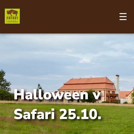
Přejít
k
hlavnímu
☰
obsahu
Halloween v
Safari 25.10.