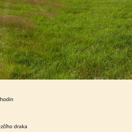
 hodin
ezčího draka