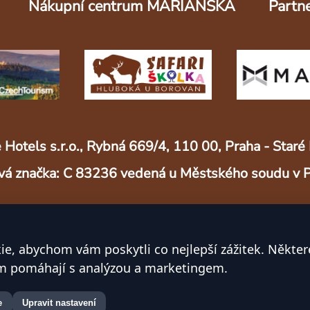
Nákupní centrum MARIÁNSKÁ
Partne
 Hotels s.r.o., Rybná 669/4, 110 00, Praha - Sta
vá značka: C 83236 vedená u Městského soudu v 
© 2025 Safari resort s.r.o.
e, abychom vám poskytli co nejlepší zážitek. Někter
Vytvořeno s ❤ v Českých Budějovicích
ám pomáhají s analýzou a marketingem.
e
Upravit nastavení