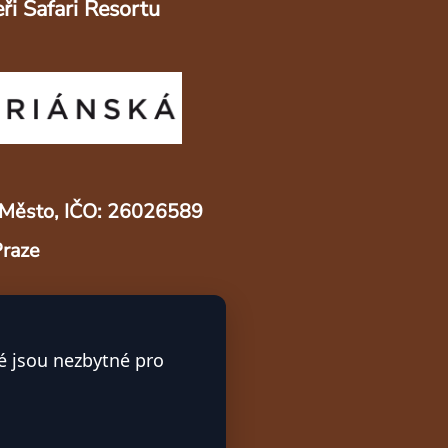
ři Safari Resortu
ré Město, IČO: 26026589
Praze
é jsou nezbytné pro