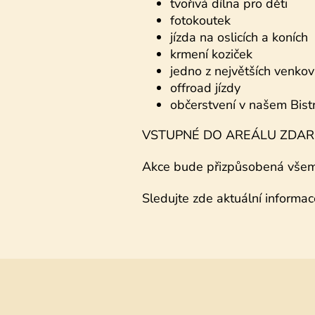
tvořivá dílna pro děti
fotokoutek
jízda na oslicích a koních
krmení koziček
jedno z největších venkovn
offroad jízdy
občerstvení v našem Bi
VSTUPNÉ DO AREÁLU ZDA
Akce bude přizpůsobená všem 
Sledujte zde aktuální informac