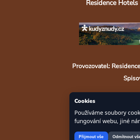
Residence Hotels
Provozovatel: Residence
Spiso
Cookies
Používáme soubory cooki
fungování webu, jiné n
Přijmout vše
Odmítnout vš