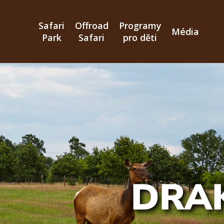
Přejít
k
Safari
Offroad
Programy
hlavnímu
Média
Park
Safari
pro děti
obsahu
DRAK