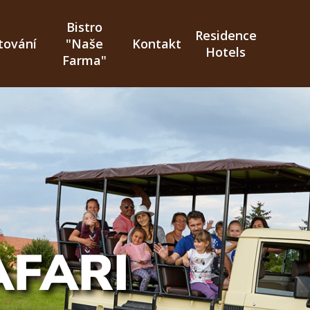
Bistro
Residence
tování
"Naše
Kontakt
Hotels
Farma"
AFARI