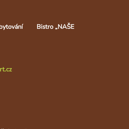
bytování
Bistro „NAŠE
rt.cz