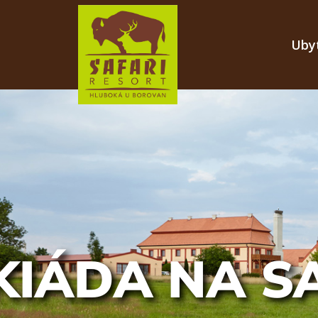
Uby
IÁDA NA S