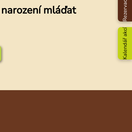
Rezervace zážitků
a narození mláďat
Kalendář akcí