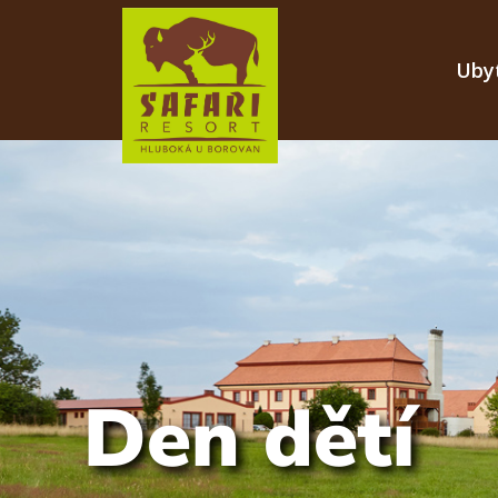
Uby
Den dětí