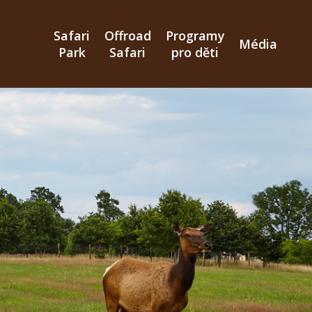
Přejít
k
Safari
Offroad
Programy
hlavnímu
Média
Park
Safari
pro děti
obsahu