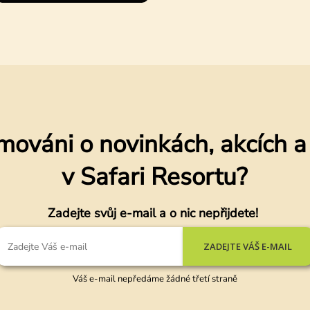
mováni o novinkách, akcích 
v Safari Resortu?
Zadejte svůj e-mail a o nic nepřijdete!
ZADEJTE VÁŠ E-MAIL
Váš e-mail nepředáme žádné třetí straně