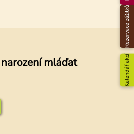
Rezervace zážitků
Kalendář akcí
a narození mláďat