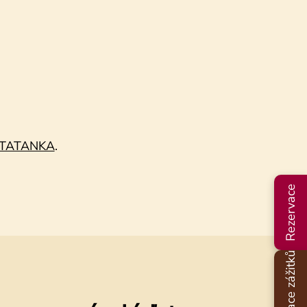
e TATANKA
.
Rezervace
Rezervace zážitků