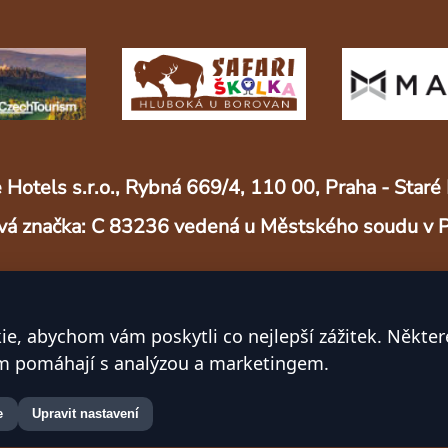
 Hotels s.r.o., Rybná 669/4, 110 00, Praha - Sta
vá značka: C 83236 vedená u Městského soudu v 
© 2025 Safari resort s.r.o.
e, abychom vám poskytli co nejlepší zážitek. Někter
Vytvořeno s ❤ v Českých Budějovicích
ám pomáhají s analýzou a marketingem.
e
Upravit nastavení