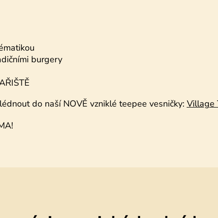
tématikou
dičními burgery
AFAŘIŠTĚ
ahlédnout do naší NOVĚ vzniklé teepee vesničky:
Villag
MA!