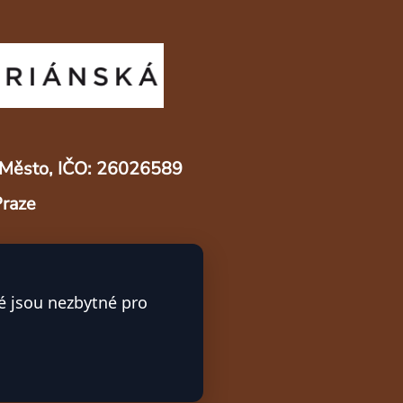
ré Město, IČO: 26026589
Praze
é jsou nezbytné pro