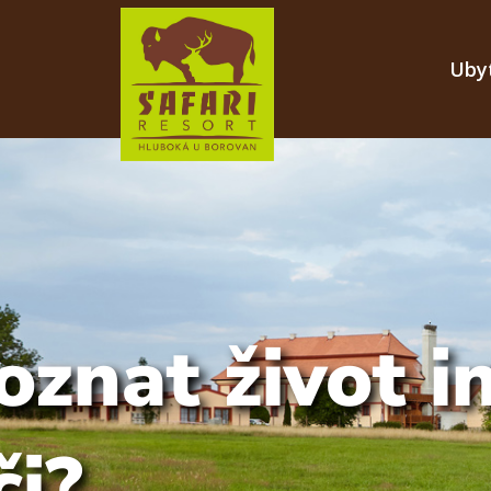
Uby
oznat život i
či?