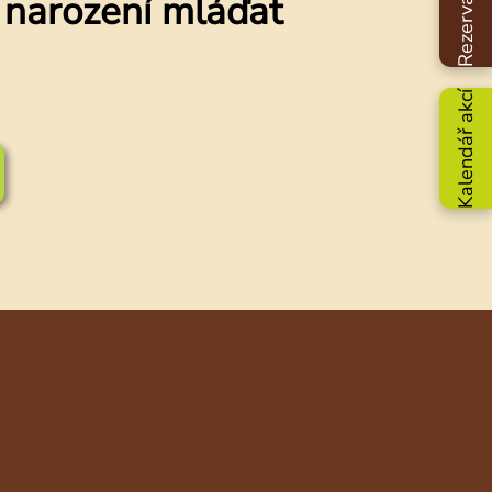
a narození mláďat
Kalendář akcí