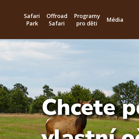
Přejít
k
Safari
Offroad
Programy
hlavnímu
Média
Park
Safari
pro děti
obsahu
Chcete p
vlastní o