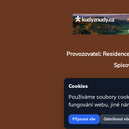
Provozovatel: Residence
Spiso
Cookies
Používáme soubory cooki
fungování webu, jiné n
Přijmout vše
Odmítnout vš